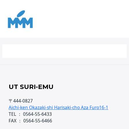
Ir
para
o
conteúdo
UT SURI-EMU
〒444-0827
Aichi-ken Okazaki-shi Harisaki-cho Aza Furo16-1
TEL ： 0564-55-6433
FAX ： 0564-55-6466